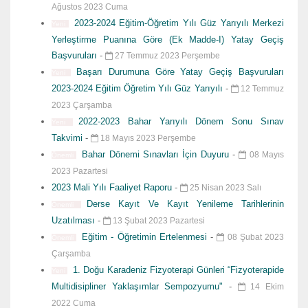
Ağustos 2023 Cuma
2023-2024 Eğitim-Öğretim Yılı Güz Yarıyılı Merkezi
Yeni
Yerleştirme Puanına Göre (Ek Madde-I) Yatay Geçiş
Başvuruları
-
27 Temmuz 2023 Perşembe
Başarı Durumuna Göre Yatay Geçiş Başvuruları
Yeni
2023-2024 Eğitim Öğretim Yılı Güz Yarıyılı
-
12 Temmuz
2023 Çarşamba
2022-2023 Bahar Yarıyılı Dönem Sonu Sınav
Yeni
Takvimi
-
18 Mayıs 2023 Perşembe
Bahar Dönemi Sınavları İçin Duyuru
-
08 Mayıs
Önemli
2023 Pazartesi
2023 Mali Yılı Faaliyet Raporu
-
25 Nisan 2023 Salı
Derse Kayıt Ve Kayıt Yenileme Tarihlerinin
Önemli
Uzatılması
-
13 Şubat 2023 Pazartesi
Eğitim - Öğretimin Ertelenmesi
-
08 Şubat 2023
Önemli
Çarşamba
1. Doğu Karadeniz Fizyoterapi Günleri “Fizyoterapide
Yeni
Multidisipliner Yaklaşımlar Sempozyumu"
-
14 Ekim
2022 Cuma