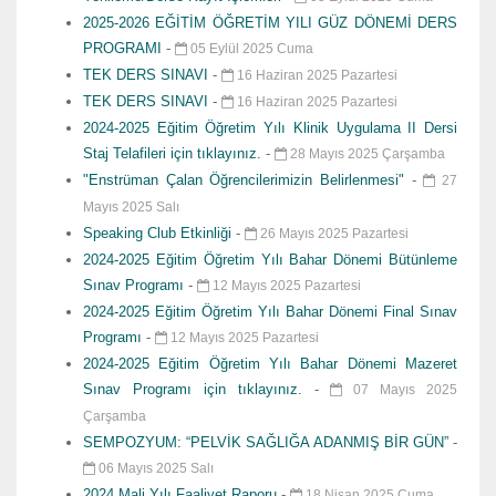
2025-2026 EĞİTİM ÖĞRETİM YILI GÜZ DÖNEMİ DERS
PROGRAMI
-
05 Eylül 2025 Cuma
TEK DERS SINAVI
-
16 Haziran 2025 Pazartesi
TEK DERS SINAVI
-
16 Haziran 2025 Pazartesi
2024-2025 Eğitim Öğretim Yılı Klinik Uygulama II Dersi
Staj Telafileri için tıklayınız.
-
28 Mayıs 2025 Çarşamba
"Enstrüman Çalan Öğrencilerimizin Belirlenmesi"
-
27
Mayıs 2025 Salı
Speaking Club Etkinliği
-
26 Mayıs 2025 Pazartesi
2024-2025 Eğitim Öğretim Yılı Bahar Dönemi Bütünleme
Sınav Programı
-
12 Mayıs 2025 Pazartesi
2024-2025 Eğitim Öğretim Yılı Bahar Dönemi Final Sınav
Programı
-
12 Mayıs 2025 Pazartesi
2024-2025 Eğitim Öğretim Yılı Bahar Dönemi Mazeret
Sınav Programı için tıklayınız.
-
07 Mayıs 2025
Çarşamba
SEMPOZYUM: “PELVİK SAĞLIĞA ADANMIŞ BİR GÜN”
-
06 Mayıs 2025 Salı
2024 Mali Yılı Faaliyet Raporu
-
18 Nisan 2025 Cuma