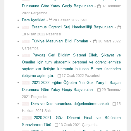
Durumuna Göre Yatay Geçiş Başvuruları
-
07 Temmuz
2022 Perşembe
Ders İçerikleri
-
28 Haziran 2022 Salı
Erasmus Öğrenci Staj Hareketliliği Başvuruları
-
Yeni
18 Nisan 2022 Pazartesi
Türkiye Mezunları Bilgi Formları
-
30 Mart 2022
Yeni
Çarşamba
Paydaş Geri Bildirim Sistemi Dilek, Şikayet ve
Yeni
Öneriler için tüm akademik personel ve öğrencilerimize
sayfamızın iletişim kısmında bulunan E-İmer üzerinden
iletişime açılmıştır.
-
17 Ocak 2022 Pazartesi
2021-2022 Eğitim-Öğretim Yılı Güz Yarıyılı Başarı
Yeni
Durumuna Göre Yatay Geçiş Başvuruları
-
29 Temmuz
2021 Perşembe
Ders ve Ders sorumlusu değerlendirme anketi
-
15
Yeni
Haziran 2021 Salı
2020-2021 Güz Dönemi Final ve Bütünlem
Yeni
Sınavlarının Türü
-
13 Ocak 2021 Çarşamba