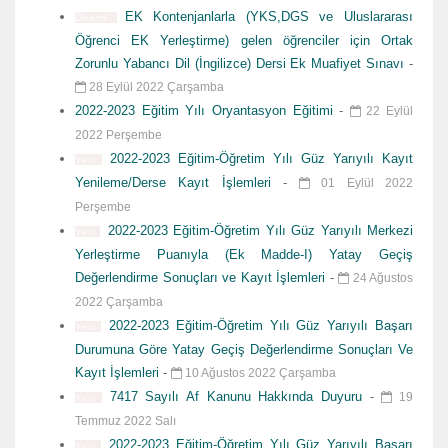
EK Kontenjanlarla (YKS,DGS ve Uluslararası
Önemli
Öğrenci EK Yerleştirme) gelen öğrenciler için Ortak
Zorunlu Yabancı Dil (İngilizce) Dersi Ek Muafiyet Sınavı
-
28 Eylül 2022 Çarşamba
2022-2023 Eğitim Yılı Oryantasyon Eğitimi
-
22 Eylül
2022 Perşembe
2022-2023 Eğitim-Öğretim Yılı Güz Yarıyılı Kayıt
Yeni
Yenileme/Derse Kayıt İşlemleri
-
01 Eylül 2022
Perşembe
2022-2023 Eğitim-Öğretim Yılı Güz Yarıyılı Merkezi
Yeni
Yerleştirme Puanıyla (Ek Madde-I) Yatay Geçiş
Değerlendirme Sonuçları ve Kayıt İşlemleri
-
24 Ağustos
2022 Çarşamba
2022-2023 Eğitim-Öğretim Yılı Güz Yarıyılı Başarı
Yeni
Durumuna Göre Yatay Geçiş Değerlendirme Sonuçları Ve
Kayıt İşlemleri
-
10 Ağustos 2022 Çarşamba
7417 Sayılı Af Kanunu Hakkında Duyuru
-
19
Yeni
Temmuz 2022 Salı
2022-2023 Eğitim-Öğretim Yılı Güz Yarıyılı Başarı
Yeni