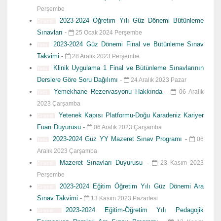
Perşembe
2023-2024 Öğretim Yılı Güz Dönemi Bütünleme
Önemli
Sınavları
-
25 Ocak 2024 Perşembe
2023-2024 Güz Dönemi Final ve Bütünleme Sınav
Yeni
Takvimi
-
28 Aralık 2023 Perşembe
Klinik Uygulama 1 Final ve Bütünleme Sınavlarının
Yeni
Derslere Göre Soru Dağılımı
-
24 Aralık 2023 Pazar
Yemekhane Rezervasyonu Hakkında
-
06 Aralık
Yeni
2023 Çarşamba
Yetenek Kapısı Platformu-Doğu Karadeniz Kariyer
Önemli
Fuarı Duyurusu
-
06 Aralık 2023 Çarşamba
2023-2024 Güz YY Mazeret Sınav Programı
-
06
Yeni
Aralık 2023 Çarşamba
Mazeret Sınavları Duyurusu
-
23 Kasım 2023
Önemli
Perşembe
2023-2024 Eğitim Öğretim Yılı Güz Dönemi Ara
Önemli
Sınav Takvimi
-
13 Kasım 2023 Pazartesi
2023-2024 Eğitim-Öğretim Yılı Pedagojik
Önemli