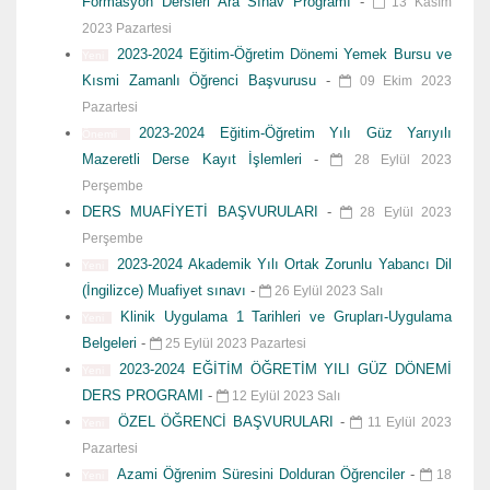
Formasyon Dersleri Ara Sınav Programı
-
13 Kasım
2023 Pazartesi
2023-2024 Eğitim-Öğretim Dönemi Yemek Bursu ve
Yeni
Kısmi Zamanlı Öğrenci Başvurusu
-
09 Ekim 2023
Pazartesi
2023-2024 Eğitim-Öğretim Yılı Güz Yarıyılı
Önemli
Mazeretli Derse Kayıt İşlemleri
-
28 Eylül 2023
Perşembe
DERS MUAFİYETİ BAŞVURULARI
-
28 Eylül 2023
Perşembe
2023-2024 Akademik Yılı Ortak Zorunlu Yabancı Dil
Yeni
(İngilizce) Muafiyet sınavı
-
26 Eylül 2023 Salı
Klinik Uygulama 1 Tarihleri ve Grupları-Uygulama
Yeni
Belgeleri
-
25 Eylül 2023 Pazartesi
2023-2024 EĞİTİM ÖĞRETİM YILI GÜZ DÖNEMİ
Yeni
DERS PROGRAMI
-
12 Eylül 2023 Salı
ÖZEL ÖĞRENCİ BAŞVURULARI
-
11 Eylül 2023
Yeni
Pazartesi
Azami Öğrenim Süresini Dolduran Öğrenciler
-
18
Yeni