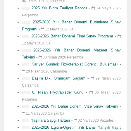
06 Temmuz 2026 Pazartesi
2025 Yılı Birim Faaliyet Raporu
-
14 Mayıs 2026
Yeni
Perşembe
2025-2026 Yılı Bahar Dönemi Bütünleme Sınav
Yeni
Programı
-
12 Mayıs 2026 Salı
2025-2026 Bahar Dönemi Final Sınav Programı
-
Yeni
12 Mayıs 2026 Salı
2025-2026 Yılı Bahar Dönemi Mazeret Sınav
Yeni
Takvimi
-
30 Nisan 2026 Perşembe
Karıyer Günleri: Fizyoterapist Öğrenci Buluşması
-
Yeni
29 Nisan 2026 Çarşamba
Başım Dik, Omurgam Sağlam
-
29 Nisan 2026
Yeni
Çarşamba
8. Nisan Fiyotrapistler Günü
-
06 Nisan 2026
Yeni
Pazartesi
2025-2026 Yılı Bahar Dönemi Vize Sınav Takvimi
-
Yeni
11 Mart 2026 Çarşamba
Yaşlılara Saygı Haftası
-
02 Mart 2026 Pazartesi
Yeni
2025-2026 Eğitim-Öğretim Yılı Bahar Yarıyılı Kayıt
Yeni