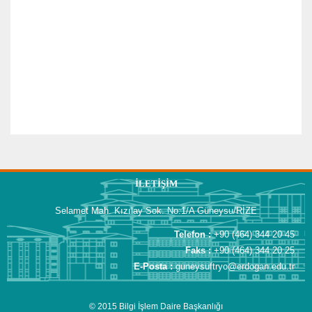
İLETIŞIM
Selamet Mah. Kızılay Sok. No:1/A Güneysu/RİZE
Telefon :
+90 (464) 344 20 45
Faks :
+90 (464) 344 20 25
E-Posta :
guneysuftryo@erdogan.edu.tr
© 2015 Bilgi İşlem Daire Başkanlığı