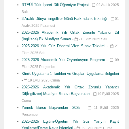
RTEÜİ Türk İşaret Dili Öğreniyor Projesi
-
02 Aralık 2025
Salı
3 Aralık Dünya Engelliler Günü Farkındalık Etkinliği
-
01
Aralık 2025 Pazartesi
2025-2026 Akademik Yılı Ortak Zorunlu Yabancı Dil
(İngilizce) Ek Muafiyet Sınavı
-
21 Ekim 2025 Salı
2025-2026 Yılı Güz Dönemi Vize Sınav Takvimi
-
21
Ekim 2025 Salı
2025-2026 Akademik Yılı Oryantasyon Programı
-
09
Ekim 2025 Perşembe
Klinik Uygulama 1 Tarihleri ve Grupları-Uygulama Belgeleri
-
19 Eylül 2025 Cuma
2025-2026 Akademik Yılı Ortak Zorunlu Yabancı
Dil(İngilizce) Muafiyet Sınavı Başvuruları
-
19 Eylül 2025
Cuma
Yemek Bursu Başvuruları -2025
-
11 Eylül 2025
Perşembe
2025-2026 Eğitim-Öğretim Yılı Güz Yarıyılı Kayıt
Yenileme/Derse Kayıt İşlemleri
-
05 Eylül 2025 Cuma