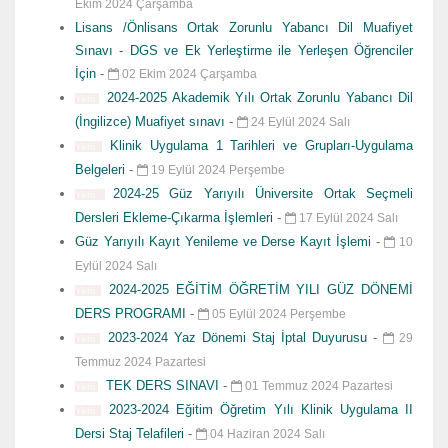
Ekim 2024 Çarşamba
Lisans /Önlisans Ortak Zorunlu Yabancı Dil Muafiyet
Sınavı - DGS ve Ek Yerleştirme ile Yerleşen Öğrenciler
İçin
-
02 Ekim 2024 Çarşamba
2024-2025 Akademik Yılı Ortak Zorunlu Yabancı Dil
Yeni
(İngilizce) Muafiyet sınavı
-
24 Eylül 2024 Salı
Klinik Uygulama 1 Tarihleri ve Grupları-Uygulama
Yeni
Belgeleri
-
19 Eylül 2024 Perşembe
2024-25 Güz Yarıyılı Üniversite Ortak Seçmeli
Yeni
Dersleri Ekleme-Çıkarma İşlemleri
-
17 Eylül 2024 Salı
Güz Yarıyılı Kayıt Yenileme ve Derse Kayıt İşlemi
-
10
Eylül 2024 Salı
2024-2025 EĞİTİM ÖĞRETİM YILI GÜZ DÖNEMİ
Yeni
DERS PROGRAMI
-
05 Eylül 2024 Perşembe
2023-2024 Yaz Dönemi Staj İptal Duyurusu
-
29
Yeni
Temmuz 2024 Pazartesi
TEK DERS SINAVI
-
01 Temmuz 2024 Pazartesi
Yeni
2023-2024 Eğitim Öğretim Yılı Klinik Uygulama II
Yeni
Dersi Staj Telafileri
-
04 Haziran 2024 Salı